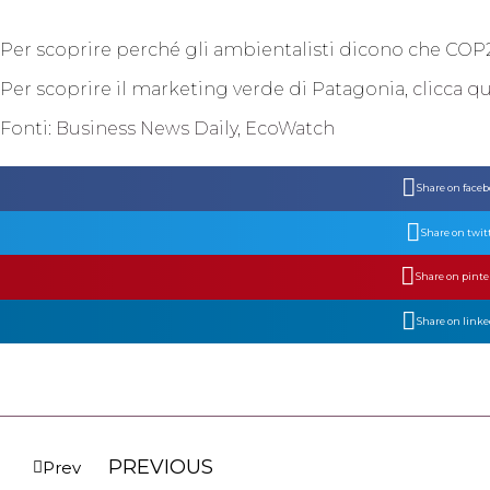
Per scoprire perché gli ambientalisti dicono che COP
Per scoprire il marketing verde di Patagonia,
clicca qu
Fonti:
Business News Daily
,
EcoWatch
Share on face
Share on twit
Share on pinte
Share on link
PREVIOUS
Prev