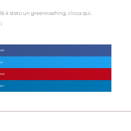
26 è stato un greenwashing,
clicca qui
.
i
.
book
ter
rest
edin