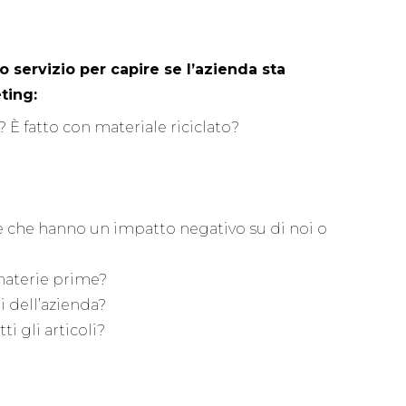
servizio per capire se l’azienda sta
ting:
 È fatto con materiale riciclato?
 che hanno un impatto negativo su di noi o
 materie prime?
i dell’azienda?
 gli articoli?